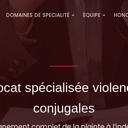
05 56 48 78 00
cabinet@avocat-mescam.fr
DOMAINES DE SPECIALITÉ
ÉQUIPE
HONO
cat spécialisée viole
conjugales
ement complet de la plainte à l’ind