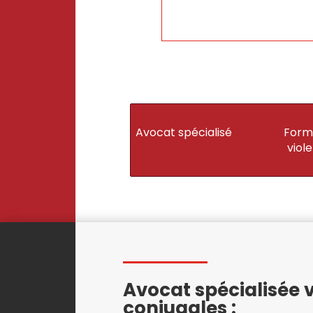
Avocat spécialisé
Form
viol
Avocat spécialisée 
conjugales :