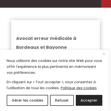
Avocat erreur médicale à
Bordeaux et Bayonne
Quand on cherche un avocat
Nous utilisons des cookies sur notre site Web pour vous
spécialisé en erreur médicale à
offrir l'expérience la plus pertinente en mémorisant
vos préférences.
Bordeaux ou à Bayonne, la
En cliquant sur « Tout accepter », vous consentez à
proximité n’est pas un détail : elle
l'utilisation de tous les cookies.
Politique des cookies
facilite le premier rendez-vous,
permet une connaissance fine du
Gérer les cookies
Refuser
Accepter
tissu hospitalier local, accélère la