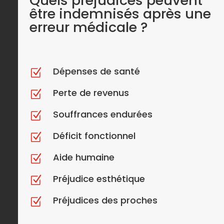
Quels préjudices peuvent
être indemnisés après une
erreur médicale ?
Dépenses de santé
Z
Perte de revenus
Z
Souffrances endurées
Z
Déficit fonctionnel
Z
Aide humaine
Z
Préjudice esthétique
Z
Préjudices des proches
Z